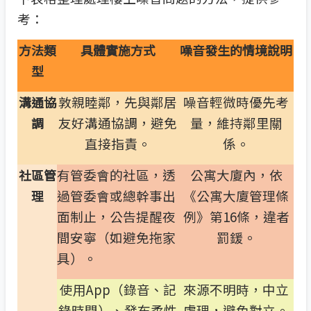
考：
方法類
具體實施方式
噪音發生的情境說明
型
敦親睦鄰，先與鄰居
噪音輕微時優先考
溝通協
友好溝通協調，避免
量，維持鄰里關
調
直接指責。
係。
有管委會的社區，透
公寓大廈內，依
社區管
過管委會或總幹事出
《公寓大廈管理條
理
面制止，公告提醒夜
例》第16條，違者
間安寧（如避免拖家
罰鍰。
具）。
使用App（錄音、記
來源不明時，中立
錄時間）、發布柔性
處理，避免對立。​