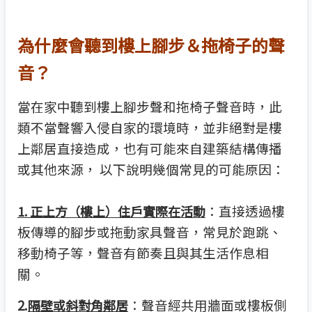
為什麼會聽到樓上腳步＆拖椅子的聲
音？
當在家中聽到樓上腳步聲和拖椅子聲音時，此
類不當聲響入侵自家的環境時，並非絕對是樓
上鄰居直接造成，也有可能來自建築結構傳播
或其他來源， 以下說明幾個常見的可能原因：
：直接透過樓
1. 正上方（樓上）住戶實際在活動
板傳導的腳步或拖動家具聲音，常見於跑跳、
移動椅子等，聲音有節奏且與其生活作息相
關。
2.
：聲音經共用牆面或樓板側
隔壁或斜對角鄰居