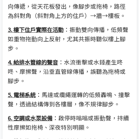
向傳遞，從天花板發出，像腳步或拖椅，路徑
為斜對角（斜對角上方的住戶）→牆→樓板。
：振動雙向傳播，低頻聲
3. 樓下住戶實際在活動
如重物拖動向上反射，尤其共振時聽似樓上腳
步。
：水流衝擊或水錘產生咚
4. 給排水管線的聲音
咚、摩擦聲，沿垂直管線傳播，誤聽為拖椅或
腳步。
：馬達或纜繩運轉的低頻轟鳴、撞擊
5. 電梯系統
聲，透過結構傳到各樓層，像不規律腳步。
：啟停時嗡嗡或振動聲，持續
6. 空調或水泵設備
性摩擦如拖椅、深夜特別明顯。