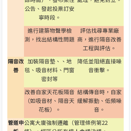
公告、發起投票訂安
寧時段。
進行建築物聲學檢
評估找尋專業廠
測，找出結構性問題
商，進行隔音改善
工程與評估。
加裝隔音墊、、地
降低並阻絕直接噪
隔音改
毯、吸音材料、門窗
音衝擊。
善
密封等
改善自家天花板隔音
結構傳音時，自家
（如吸音材、隔音天
緩解振動、低頻噪
花板）。
音。
公寓大廈強制遷離（管理條例第22
管道申