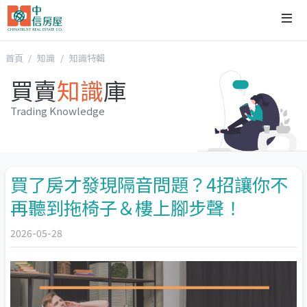
首頁
知識
知識特輯
買賣
知識
庫
Trading Knowledge
買了房才發現隔音問題？4招讓你不
再聽到拖椅子＆樓上腳步聲！
2026-05-28