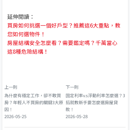
延伸閱讀：
買房如何挑選一個好戶型？推薦這6大重點，教
您如何選物件！
房屋結構安全怎麼看？需要鑑定嗎？千萬當心
這8種危險結構！
上一則
下一則
為什麼有穩定工作，卻不敢買
固定利率v.s浮動利率怎麼選？3
房？年輕人不買房的關鍵3大原
招就教新手要怎麼選房屋貸
因！
款！
2026-05-25
2026-05-28