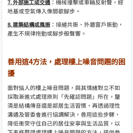
：機械撞擊或車輛反射聲，經
7. 外部施工或交通
地基或空氣傳入像間歇腳步。
：接縫共振、外牆窗戶振動，
8. 建築結構或風振
產生不規律拖動或腳步般聲響。
善用這4方法，處理樓上噪音問題的困
擾
面對惱人的樓上噪音問題，與其情緒對立不如
採取漸進式處理原則「先確認問題」所在，釐
清是結構傳音還是鄰居生活習慣，再透過理性
溝通及管委會進行協調解決，善用這些步驟，
降低衝突守住自己的居住安寧與生活品質，以
下表格整理處理樓上噪音問題的方法，提供參