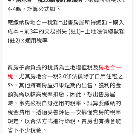
4-4條，計算公式如下
應繳納房地合一稅額=出售房屋所得總額 − 購入
成本 − 前3年的交易損失 (註1)− 土地漲價總數額
(註2) x 適用稅率
賣房子需負擔的稅費為土地增值稅及
房地合一
稅
，尤其房地合一稅2.0修法後除了自用住宅之
外，其他持有房屋如果短期內出售，獲利的金
額就需以較高稅率扣繳；因此，想出售房屋
時，事先檢視自身適用的稅率、試算要繳納的
稅金費用，透過妥善評估一次搞懂賣房的稅率
規定，以合法方式進行節稅，賣房也有機會能
省下不少稅金。