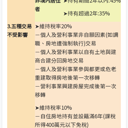
➤持有期間2年以內:45%
非境內居住
者
➤持有超過2年:35%
➤維持稅率20%
3.
五種交易
－個人及營利事業非自願因素(如調
不受影響
職、房地遭強制執行)交易
－個人及營利事業以自有土地與建
商合建分回房地交易
－個人及營利事業參與都更或危老
重建取得房地後第一次移轉
－營利事業興建房屋完成後第一次
移轉
➤維持稅率10%
－自住房地持有並設籍滿6年(課稅
所得400萬元以下免稅)