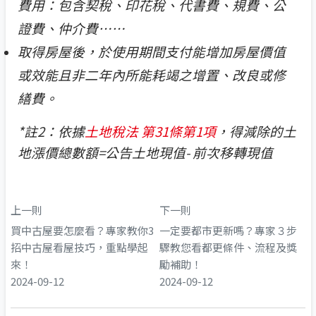
費用：包含契稅、印花稅、代書費、規費、公
證費、仲介費
⋯⋯
取得房屋後，於使用期間支付能增加房屋價值
或效能且非二年內所能耗竭之增置、改良或修
繕費。
*
註2：依據
土地稅法
第31
條第1
項
，得減除的土
地漲價總數額=公告土地現值- 前次移轉現值
上一則
下一則
買中古屋要怎麼看？專家教你3
一定要都市更新嗎？專家３步
招中古屋看屋技巧，重點學起
驟教您看都更條件、流程及獎
來！
勵補助！
2024-09-12
2024-09-12