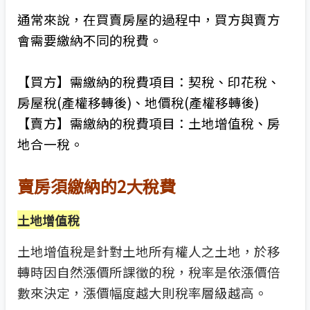
通常來說，在買賣房屋的過程中，買方與賣方
會需要繳納不同的稅費。
【買方】需繳納的稅費項目：契稅、印花稅、
房屋稅
(
產權移轉後
)
、地價稅
(
產權移轉後
)
【賣方】需繳納的稅費項目：土地增值稅、房
地合一稅。
賣房須繳納的2大稅費
土地增值
稅
土地增值稅是針對土地所有權人之土地，於移
轉時因自然漲價所課徵的稅，稅率是依漲價倍
數來決定，漲價幅度越大則稅率層級越高。