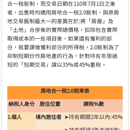
合一稅新制，而交易日期在110年7月1日之後
者，出售時均適用房地合一稅2.0新制，與原房
地交易舊制最大一的差異在於:將「房屋」及
「土地」合併後的實際總價格，扣除包含實際
取得成本的一些項目後，如果還有獲利的部
分，就要課徵獲利部分的所得稅，2.0新制為了
抑制短期炒作房地產的行為，針對持有年限過
短的「短期交易」課以35%或45%重稅。
房地合一稅2.0稅率表
納稅人身分
居住位置
課稅%數
➤持有期間2年以內:45%
1.
個人
境內居住者
➤持有超過2年未逾5年: