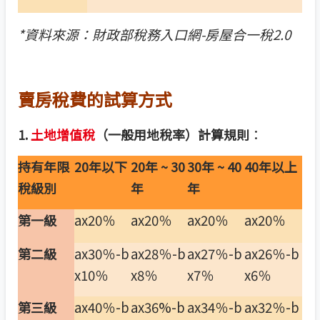
*
資料來源：財政部稅務入口網-房屋合一稅2.0
賣房稅費的試算方式
：
1.
土地增值稅
（一般用地稅率）計算規則
持有年限
20
年以下
20
年 ~ 30
30
年 ~ 40
40
年以上
稅級別
年
年
ax20％
ax20％
ax20％
ax20％
第一級
ax30％-b
ax28％-b
ax27％-b
ax26％-b
第二級
x10％
x8％
x7％
x6％
ax40％-b
ax36%-b
ax34％-b
ax32％-b
第三級