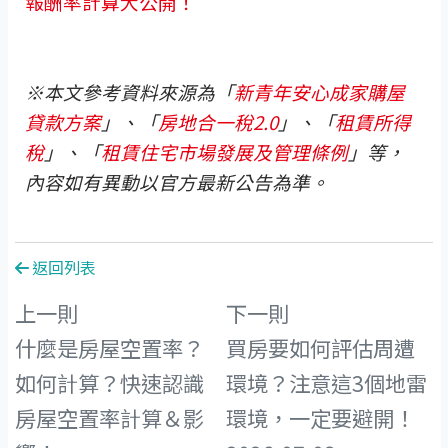
報酬率計算大公開！
※本文參考資料來源為「
新青年安心成家購屋
貸款方案
」、「
房地合一稅2.0
」、「
租賃所得
稅
」、「
租賃住宅市場發展及管理條例
」等，
內容如有異動以官方最新公告為準。
返回列表
上一則
下一則
什麼是房屋空置率？
買房要如何評估周遭
如何計算？快速認識
環境？注意這3個地雷
房屋空置率計算＆影
環境，一定要避開！