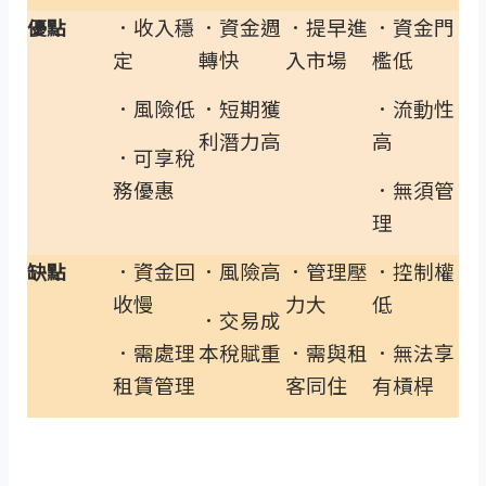
．收入穩
．資金週
．提早進
．資金門
優點
定
轉快
入市場
檻低
．風險低
．短期獲
．流動性
利潛力高
高
．可享稅
務優惠
．無須管
理
．資金回
．風險高
．管理壓
．控制權
缺點
收慢
力大
低
．交易成
．需處理
本稅賦重
．需與租
．無法享
租賃管理
客同住
有槓桿