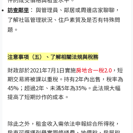
： 與管理員、鄰居或周邊店家聊聊，
訪查鄰里
了解社區管理狀況、住戶素質及是否有特殊問
題。
注意事項（五）、了解相關法規與稅務
財政部於2021年7月1日實施
房地合一稅2.0
，短
期交易將被課以重稅。持有2年內出售，稅率為
45%；超過2年、未滿5年為35%。此法規大幅
提高了短期炒作的成本。
除此之外，租金收入需依法申報綜合所得稅，
房東可選擇列舉實際修繕費、地價稅、房屋稅