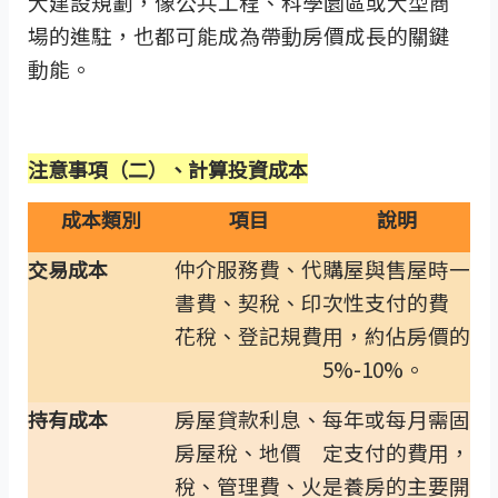
大建設規劃，像公共工程、科學園區或大型商
場的進駐，也都可能成為帶動房價成長的關鍵
動能。
注意事項（二）、計算投資成本
成本類別
項目
說明
仲介服務費、代
購屋與售屋時一
交易成本
書費、契稅、印
次性支付的費
花稅、登記規費
用，約佔房價的
5%-10%。
房屋貸款利息、
每年或每月需固
持有成本
房屋稅、地價
定支付的費用，
稅、管理費、火
是養房的主要開