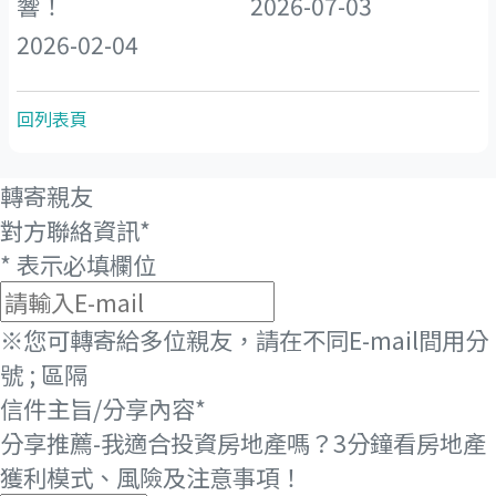
響！
2026-07-03
2026-02-04
回列表頁
轉寄親友
對方聯絡資訊
*
*
表示必填欄位
※您可轉寄給多位親友，請在不同E-mail間用分
號 ; 區隔
信件主旨/分享內容
*
分享推薦-我適合投資房地產嗎？3分鐘看房地產
獲利模式、風險及注意事項！