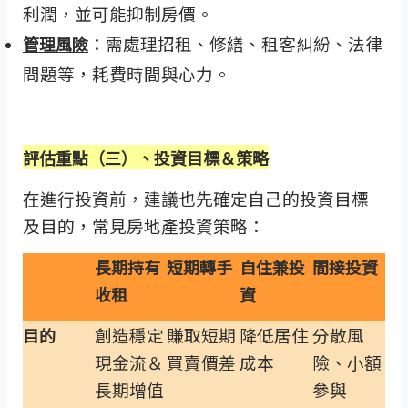
利潤，並可能抑制房價。
：需處理招租、修繕、租客糾紛、法律
管理風險
問題等，耗費時間與心力。
評估重點（三）、投資目標＆策略
在進行投資前，建議也先確定自己的投資目標
及目的，常見房地產投資策略：
長期持有
短期轉手
自住兼投
間接投資
收租
資
創造穩定
賺取短期
降低居住
分散風
目的
現金流＆
買賣價差
成本
險、小額
長期增值
參與