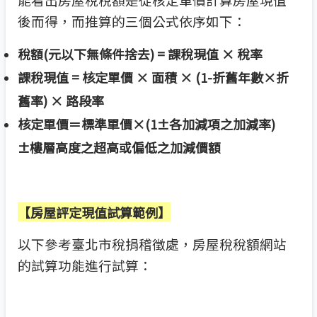
後而得，而推算的三個公式依序如下：
稅額(元以下無條件捨去) = 課稅現值 × 稅率
課稅現值 = 核定單價 × 面積 × (1-折舊年數×折
舊率) × 路段率
核定單價＝標準單價×(1±各加減項之加減率)
±樓層高度之超高或偏低之加減價額
【房屋評定現值試算範例】
以下參考臺北市稅捐稽徵處，房屋稅稅額網站
的試算功能進行試算：