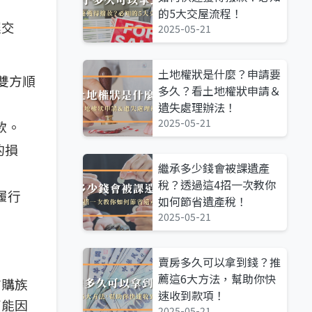
的5大交屋流程！
遲交
2025-05-21
土地權狀是什麼？申請要
雙方順
多久？看土地權狀申請＆
遺失處理辦法！
2025-05-21
款。
的損
繼承多少錢會被課遺產
稅？透過這4招一次教你
履行
如何節省遺產稅！
。
2025-05-21
賣房多久可以拿到錢？推
薦這6大方法，幫助你快
首購族
速收到款項！
可能因
2025-05-21