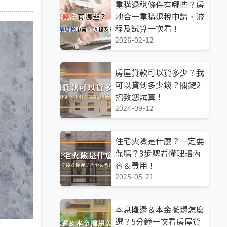
重購退稅條件有哪些？房
地合一重購退稅申請、流
程及試算一次看！
2026-02-12
房屋貸款可以貸多少？我
可以貸到多少錢？關鍵2
招教您試算！
2024-09-12
住宅火險是什麼？一定要
保嗎？3步驟看懂理賠內
容＆費用！
2025-05-21
本息攤還＆本金攤還怎麼
選？5分鐘一次看房屋貸