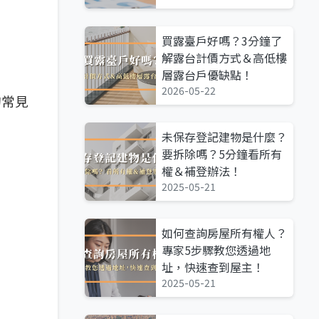
買露臺戶好嗎？3分鐘了
解露台計價方式＆高低樓
層露台戶優缺點！
2026-05-22
的常見
未保存登記建物是什麼？
要拆除嗎？5分鐘看所有
權＆補登辦法！
2025-05-21
如何查詢房屋所有權人？
專家5步驟教您透過地
址，快速查到屋主！
2025-05-21