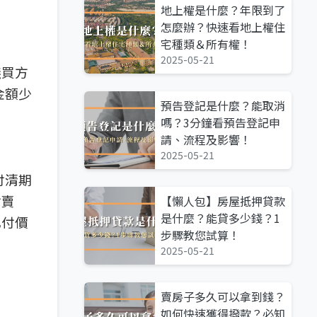
地上權是什麼？年限到了
怎麼辦？快速看地上權住
宅種類＆所有權！
2025-05-21
議買方
金額少
預告登記是什麼？能取消
嗎？3分鐘看預告登記申
請、流程及影響！
2025-05-21
付清期
付賣
【懶人包】房屋抵押貸款
是什麼？能貸多少錢？1
已付價
步驟教您試算！
2025-05-21
賣房子多久可以拿到錢？
如何快速獲得撥款？必知