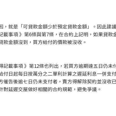
因，就是「可貸款金額少於預定貸款金額」。因此建
載事項 》第6條與第7條，在合約上記明，如果貸款
貸款金額沒到，買方給付的價款被沒收。
記載事項 》第12條也列出，若買方逾期達五日仍未
給付日起每日按萬分之二單利計算之遲延利息一併支
方催告後逾七日仍未支付者，賣方得解除契約並沒收
針對延遲交屋做好相關的合約規範，避免爭議。