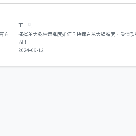
下一則
算方
捷運萬大樹林線進度如何？快速看萬大線進度、房價及
間！
2024-09-12