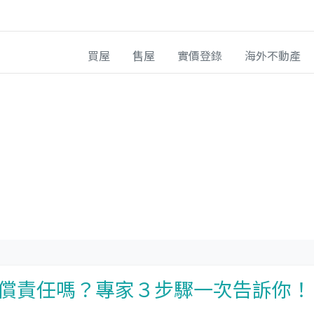
買屋
售屋
實價登錄
海外不動產
償責任嗎？專家３步驟一次告訴你！