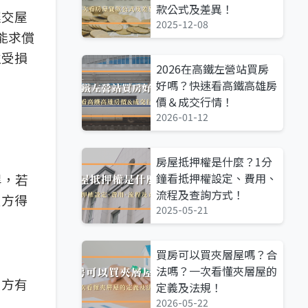
款公式及差異！
遲交屋
2025-12-08
能求償
益受損
2026在高鐵左營站買房
好嗎？快速看高鐵高雄房
價＆成交行情！
2026-01-12
房屋抵押權是什麼？1分
鐘看抵押權設定、費用、
畢，若
流程及查詢方式！
買方得
2025-05-21
買房可以買夾層屋嗎？合
法嗎？一次看懂夾層屋的
賣方有
定義及法規！
2026-05-22