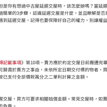
但是你有想過中古屋延遲交屋時，該怎麼辦嗎？當延
過簡單的3步驟，認識延遲交屋是什麼，並且瞭解是否
遇到延遲交屋，記得也要保障好自己的權力，別讓權
得記載事項
》第10項，賣方應於約定交屋日前搬遷完
可歸責於賣方之事由，未依所定日期交付標的物者，
按已支付全部價款萬分之二單利計算之金額。
遲交屋，買方可要求相關賠償金額。常見交屋時，如
方負擔。