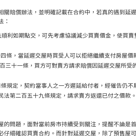
相關賠償辦法，並明確記載在合約中，若真的遇到延
法：
法順利如期點交，可先考慮協議減少買賣價金，使買賣
十四條，當延遲交屋時買受人可以拒絕繼續支付房屋價
百三十一條，買方可對賣方請求賠償因延遲交屋所受
四條規定，契約當事人之一方遲延給付者，經催告仍不
民法第二百五十九條規定，請求賣方返還已付之價款
屋的問題，面對當前房市持續受到關注，提醒不論是
必仔細確認買賣合約。而針對延遲交屋，除了預售屋