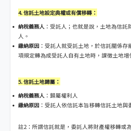
4. 信託土地設定典權或有償移轉
：
：受託人；也就是說，土地為信託
納稅義務人
人。
：受託人就受託土地，於信託關係存續
繳納原因
項規定轉為成受託人自有土地時，課徵土地增
5. 信託土地歸屬
：
：歸屬權利人
納稅義務人
：受託人依信託本旨移轉信託土地與
繳納原因
註2：所謂信託就是，委託人將財產權移轉或