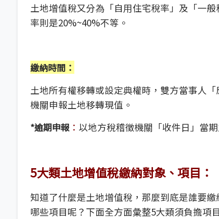
土地增值稅又分為「自用住宅稅率」及「一般
率則是20%~40%不等。
繳納時間
：
土地所有權移轉或設定典權時，雙方當事人「
機關申報土地移轉現值。
：
以地方稅稽徵機關「收件日」當期
*
逾期申報
5大類土地增值稅繳納對象、項目：
知道了什麼是土地增值稅，那麼到底是誰要繳
哪些項目呢？下面全方面彙整5大類須負擔項