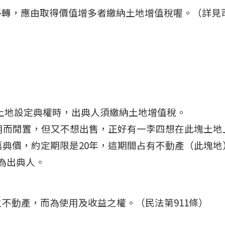
移轉，應由取得價值增多者繳納土地增值稅喔。（詳見
土地設定典權時，出典人須繳納土地增值稅。
用而閒置，但又不想出售，正好有一李四想在此塊土地
萬典價，約定期限是20年，這期間占有不動產（此塊地
為出典人。
不動產，而為使用及收益之權。（民法第911條）