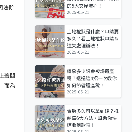
的5大交屋流程！
司法院
2025-05-21
土地權狀是什麼？申請要
多久？看土地權狀申請＆
遺失處理辦法！
2025-05-21
繼承多少錢會被課遺產
上蓋間
稅？透過這4招一次教你
）而為
如何節省遺產稅！
2025-05-21
賣房多久可以拿到錢？推
薦這6大方法，幫助你快
速收到款項！
2025-05-21