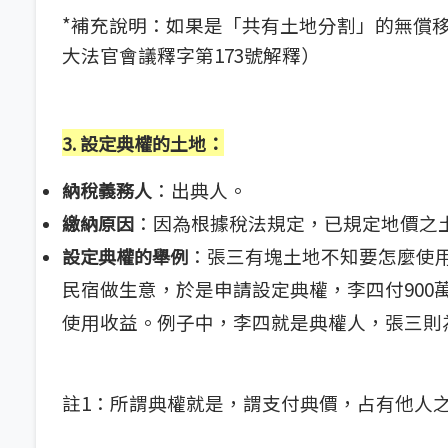
*補充說明：如果是「共有土地分割」的無償
大法官會議釋字第173號解釋）
3. 設定典權的土地
：
：出典人。
納稅義務人
：因為根據稅法規定，已規定地價之
繳納原因
：張三有塊土地不知要怎麼使
設定典權的舉例
民宿做生意，於是申請設定典權，李四付900
使用收益。例子中，李四就是典權人，張三則
註1：所謂典權就是，謂支付典價，占有他人之