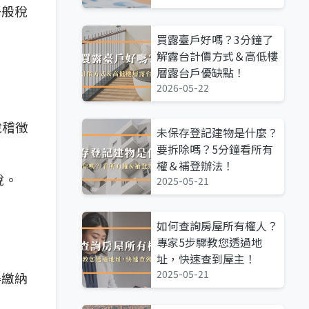
一般稅
買露臺戶好嗎？3分鐘了
解露台計價方式＆高低樓
層露台戶優缺點！
2026-05-22
稅稽徵
未保存登記建物是什麼？
要拆除嗎？5分鐘看所有
權＆補登辦法！
稅。
2025-05-21
如何查詢房屋所有權人？
專家5步驟教您透過地
址，快速查到屋主！
2025-05-21
得繳納