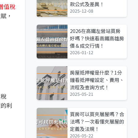
款公式及差異！
增值稅
2025-12-08
稅賦，
2026在高鐵左營站買房
好嗎？快速看高鐵高雄房
價＆成交行情！
2026-01-12
房屋抵押權是什麼？1分
鐘看抵押權設定、費用、
流程及查詢方式！
2025-05-21
種稅
價的利
買房可以買夾層屋嗎？合
法嗎？一次看懂夾層屋的
定義及法規！
2026-05-22