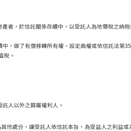
財產者，於信託關係存續中，以受託人為地價稅之納稅
中，做了有償移轉所有權、設定典權或依信託法第35條
值稅。
委託人以外之歸屬權利人。
為其他處分，讓受託人依信託本旨，為受益人之利益或