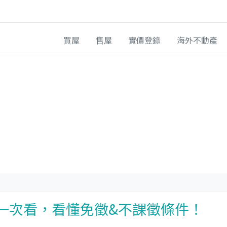
買屋
售屋
實價登錄
海外不動產
稅一次看，看懂免徵&不課徵條件！