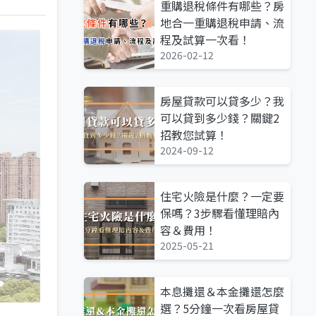
重購退稅條件有哪些？房
地合一重購退稅申請、流
程及試算一次看！
2026-02-12
房屋貸款可以貸多少？我
可以貸到多少錢？關鍵2
招教您試算！
2024-09-12
住宅火險是什麼？一定要
保嗎？3步驟看懂理賠內
容＆費用！
2025-05-21
本息攤還＆本金攤還怎麼
選？5分鐘一次看房屋貸