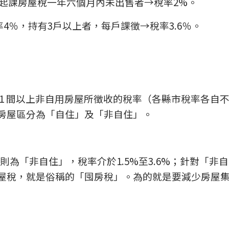
起課房屋稅一年六個月內未出售者→稅率2%。
4％，持有3戶以上者，每戶課徵→稅率3.6％。
1 間以上非自用房屋所徵收的稅率（各縣市稅率各自
房屋區分為「自住」及「非自住」。
則為「非自住」，稅率介於1.5%至3.6%；針對「非
屋稅，就是俗稱的「囤房稅」。為的就是要減少房屋