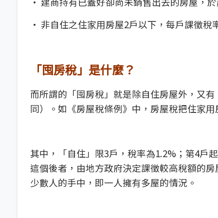
· 建商持有已蓋好卻尚未銷售出去的房屋，於
·
非自住之住家用房屋2戶以下，每戶課徵稅率
「囤房稅」是什麼？
而所謂的「囤房稅」就是除自住房屋外，又有 
同）。如《房屋稅條例》中，房屋稅把住家用
其中，「自住」限3戶，稅率為1.2%；第4戶起
這個後者，由地方政府決定課徵較高稅額的房
少數人的手中，即一人擁有多屋的情況。