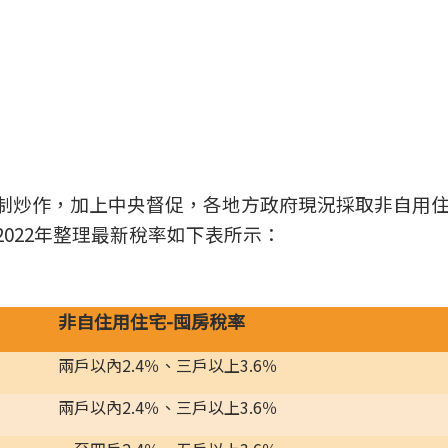
制炒作，加上中央督促，各地方政府現況採取非自用
022年整理最新稅率如下表所示：
非自住用住宅
-
囤房稅率
兩戶以內
2.4
％、三戶以上
3.6
％
兩戶以內
2.4
％、三戶以上
3.6
％