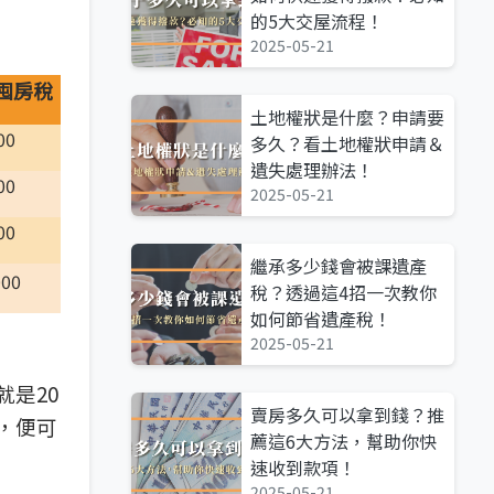
的5大交屋流程！
2025-05-21
囤房稅
土地權狀是什麼？申請要
00
多久？看土地權狀申請＆
遺失處理辦法！
00
2025-05-21
00
繼承多少錢會被課遺產
000
稅？透過這4招一次教你
如何節省遺產稅！
2025-05-21
就是20
賣房多久可以拿到錢？推
件，便可
薦這6大方法，幫助你快
速收到款項！
2025-05-21