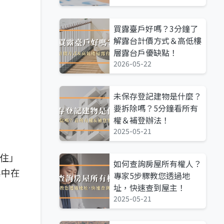
買露臺戶好嗎？3分鐘了
解露台計價方式＆高低樓
層露台戶優缺點！
2026-05-22
不
未保存登記建物是什麼？
要拆除嗎？5分鐘看所有
權＆補登辦法！
2025-05-21
自住」
如何查詢房屋所有權人？
集中在
專家5步驟教您透過地
址，快速查到屋主！
2025-05-21