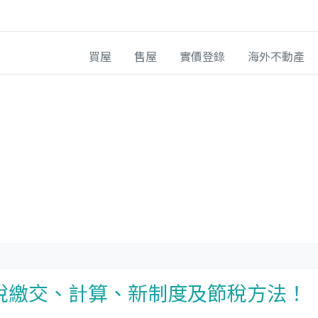
買屋
售屋
實價登錄
海外不動產
稅繳交、計算、新制度及節稅方法！