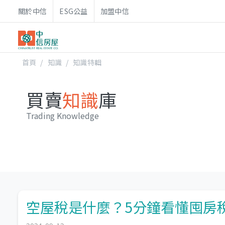
關於中信
ESG公益
加盟中信
首頁
知識
知識特輯
買賣
知識
庫
Trading Knowledge
空屋稅是什麼？5分鐘看懂囤房