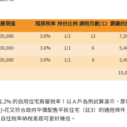
屋現值
囤房稅率
持份比例
課稅月數/12
要繳的
00,000
3.6%
1/1
12
7,2
00,000
3.6%
1/1
6
5,4
00,000
3.6%
1/1
8
2,4
15,
1.2% 的自用住宅房屋稅率！以Ａ戶為例試算演示，那
200元。如果小花又符合政府平價配售平民住宅（註3）的適用條
住與自住稅率納稅差距可是好幾倍。