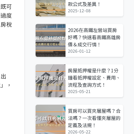
款公式及差異！
產既可
2025-12-08
制過度
囤房稅
2026在高鐵左營站買房
好嗎？快速看高鐵高雄房
價＆成交行情！
2026-01-12
房屋抵押權是什麼？1分
屋出
鐘看抵押權設定、費用、
稅」，
流程及查詢方式！
2025-05-21
買房可以買夾層屋嗎？合
法嗎？一次看懂夾層屋的
定義及法規！
2026-05-22