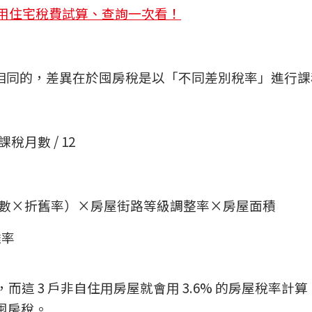
用住宅稅費試算、查詢一次看！
相同的，差異在於囤房稅是以「不同差別稅率」進行課
月數 / 12
折舊年數×折舊率）×房屋街路等級調整率×房屋面積
攤率
而這 3 戶非自住用房屋就會用 3.6% 的房屋稅率計
的囤房稅。