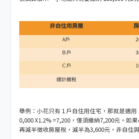
非自住用房屋
房
A戶
2
Ｂ戶
3
Ｃ戶
1
總計繳稅
舉例：小花只有 1 戶自住用住宅，那就是適用 
0,000 X1.2% =7,200，僅須繳納7,
再減半徵收房屋稅，減半為3,600元，非自