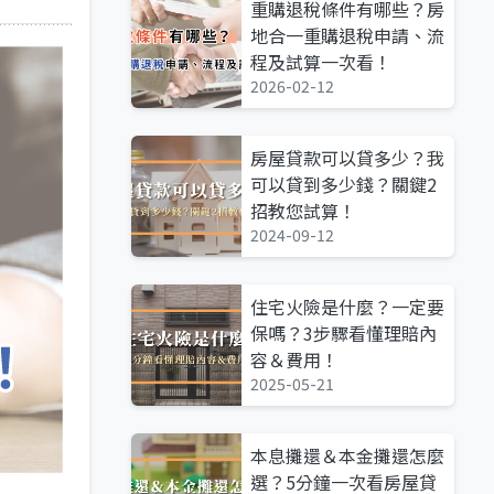
重購退稅條件有哪些？房
地合一重購退稅申請、流
程及試算一次看！
2026-02-12
房屋貸款可以貸多少？我
可以貸到多少錢？關鍵2
招教您試算！
2024-09-12
住宅火險是什麼？一定要
保嗎？3步驟看懂理賠內
容＆費用！
2025-05-21
本息攤還＆本金攤還怎麼
選？5分鐘一次看房屋貸