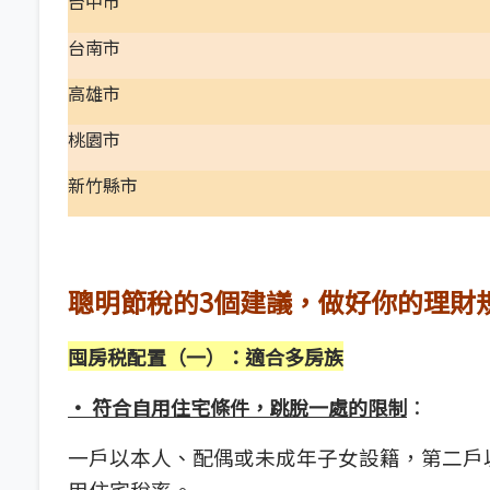
台中市
台南市
高雄市
桃園市
新竹縣市
聰明節稅的3個建議，做好你的理財
囤房税配置（一）：適合多房族
：
·
符合自用住宅條件，跳脫一處的限制
一戶以本人、配偶或未成年子女設籍，第二戶
用住宅稅率。