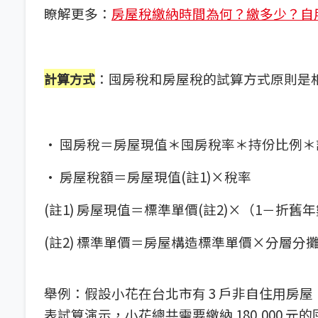
瞭解更多：
房屋稅繳納時間為何？繳多少？自
：囤房稅和房屋稅的試算方式原則是
計算方式
·
囤房稅＝房屋現值＊囤房稅率＊持份比例＊課稅
·
房屋稅額＝房屋現值(註1)×稅率
(註1) 房屋現值＝標準單價(註2)×（1－
(註2) 標準單價＝房屋構造標準單價×分層分
舉例：假設小花在台北市有 3 戶非自住用房屋，
表試算演示，小花總共需要繳納 180,000 元