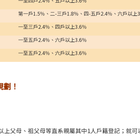
一至四戶
2.4
％、五戶以上
3.6
％
第一戶
1.5
％、二
-
三戶
1.8
％、四
-
五戶
2.4
％、六戶以上
3
一至三戶
2.4
％、四戶以上
3.6
％
一至五戶
2.4
％、六戶以上
3.6
％
一至五戶
2.4
％、六戶以上
3.6
％
規劃！
以上父母、祖父母等直系親屬其中1人戶籍登記；就可