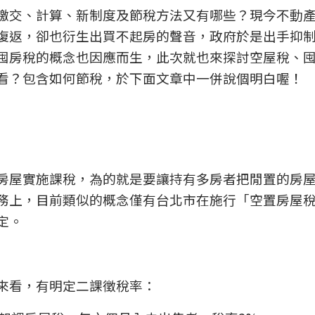
繳交、計算、新制度及節稅方法又有哪些？現今不動
復返，卻也衍生出買不起房的聲音，政府於是出手抑
囤房稅的概念也因應而生，此次就也來探討空屋稅、
看？包含如何節稅，於下面文章中一併說個明白喔！
房屋實施課稅，為的就是要讓持有多房者把閒置的房
務上，目前類似的概念僅有台北市在施行「空置房屋
定。
來看，有明定二課徵稅率：