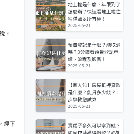
地上權是什麼？年限到了
怎麼辦？快速看地上權住
宅種類＆所有權！
2025-05-21
稅。
預告登記是什麼？能取消
嗎？3分鐘看預告登記申
請、流程及影響！
2025-05-21
【懶人包】房屋抵押貸款
是什麼？能貸多少錢？1
步驟教您試算！
2025-05-21
算，經下
賣房子多久可以拿到錢？
如何快速獲得撥款？必知