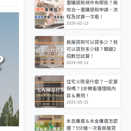
重購退稅條件有哪些？房
地合一重購退稅申請、流
程及試算一次看！
2026-02-12
房屋貸款可以貸多少？我
可以貸到多少錢？關鍵2
招教您試算！
2024-09-12
住宅火險是什麼？一定要
保嗎？3步驟看懂理賠內
容＆費用！
2025-05-21
本息攤還＆本金攤還怎麼
選？5分鐘一次看房屋貸