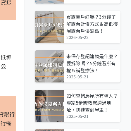
好貸銀
買露臺戶好嗎？3分鐘了
解露台計價方式＆高低樓
層露台戶優缺點！
2026-05-22
未保存登記建物是什麼？
的抵押
要拆除嗎？5分鐘看所有
資公
權＆補登辦法！
2025-05-21
如何查詢房屋所有權人？
專家5步驟教您透過地
址，快速查到屋主！
貸銀行
2025-05-21
銀行需