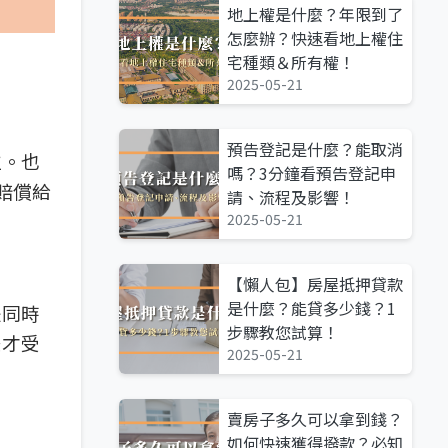
地上權是什麼？年限到了
怎麼辦？快速看地上權住
宅種類＆所有權！
2025-05-21
預告登記是什麼？能取消
位。也
嗎？3分鐘看預告登記申
賠償給
請、流程及影響！
2025-05-21
【懶人包】房屋抵押貸款
是什麼？能貸多少錢？1
是同時
步驟教您試算！
後才受
2025-05-21
賣房子多久可以拿到錢？
如何快速獲得撥款？必知