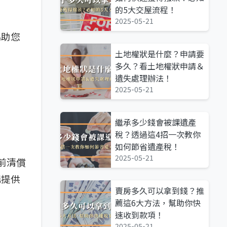
的5大交屋流程！
2025-05-21
協助您
土地權狀是什麼？申請要
多久？看土地權狀申請＆
遺失處理辦法！
2025-05-21
繼承多少錢會被課遺產
稅？透過這4招一次教你
如何節省遺產稅！
2025-05-21
前清償
構提供
賣房多久可以拿到錢？推
薦這6大方法，幫助你快
速收到款項！
2025-05-21