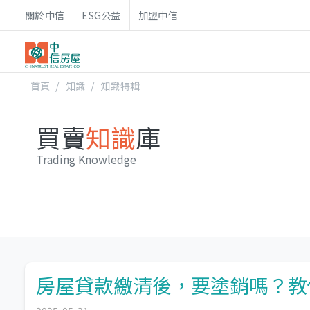
關於中信
ESG公益
加盟中信
首頁
知識
知識特輯
買賣
知識
庫
Trading Knowledge
房屋貸款繳清後，要塗銷嗎？教