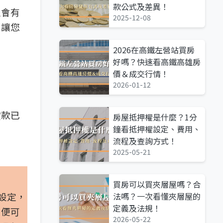
款公式及差異！
又會有
2025-12-08
，讓您
2026在高鐵左營站買房
好嗎？快速看高鐵高雄房
價＆成交行情！
2026-01-12
貸款已
房屋抵押權是什麼？1分
鐘看抵押權設定、費用、
流程及查詢方式！
2025-05-21
買房可以買夾層屋嗎？合
設定，
法嗎？一次看懂夾層屋的
定義及法規！
，便可
2026-05-22