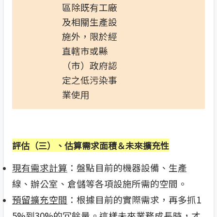
區除既有工廠
及相關生產設
施外，限於經
直轄市或縣
（市）政府認
定之低污染事
業使用
評估（三）、
估算需求面積＆未來擴充性
現有需求計算
：盤點目前的機器設備、生產
線、辦公室、倉儲等各項設施所需的空間。
預留擴充空間
：根據目前的實際需求，再多抓1
5%到30%的冗餘量。這樣未來業務成長時，才