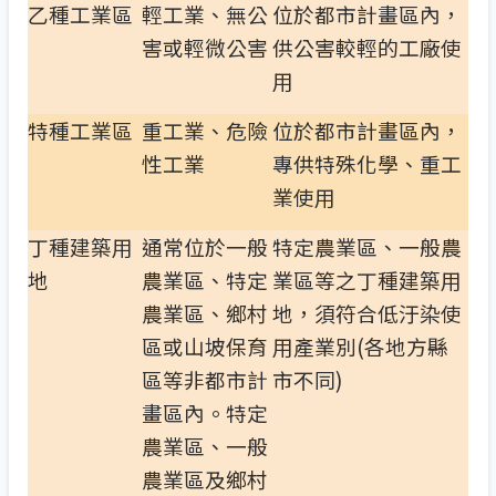
乙種工業區
輕工業、無公
位於都市計畫區內，
害或輕微公害
供公害較輕的工廠使
用
特種工業區
重工業、危險
位於都市計畫區內，
性工業
專供特殊化學、重工
業使用
丁種建築用
通常位於一般
特定農業區、一般農
地
農業區、特定
業區等之丁種建築用
農業區、鄉村
地，須符合低汙染使
區或山坡保育
用產業別(各地方縣
區等非都市計
市不同)
畫區內。特定
農業區、一般
農業區及鄉村