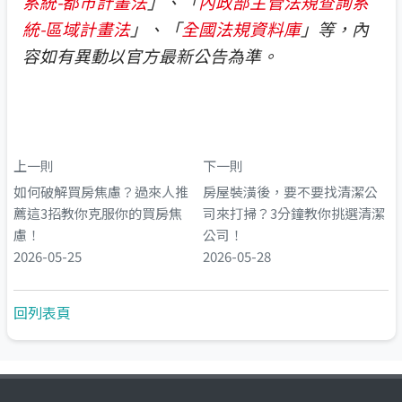
系統-
都市計畫法
」、「
內政部主管法規查詢系
統-
區域計畫法
」、「
全國法規資料庫
」等，內
容如有異動以官方最新公告為準。
上一則
下一則
如何破解買房焦慮？過來人推
房屋裝潢後，要不要找清潔公
薦這3招教你克服你的買房焦
司來打掃？3分鐘教你挑選清潔
慮！
公司！
2026-05-25
2026-05-28
回列表頁