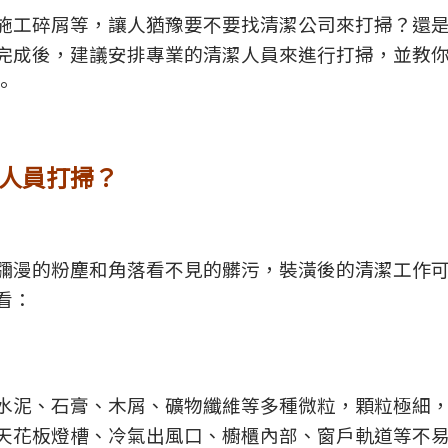
施工碎屑等，讓人猶豫要不要找清潔公司來打掃？還
完成後，建議安排專業的清潔人員來進行打掃，並教
。
人員打掃？
瀰漫的粉塵和角落看不見的髒污，裝潢後的清潔工作
看：
水泥、石膏、木屑、礦物纖維等多種微粒，顆粒極細
天花板燈槽、冷氣出風口、櫥櫃內部、窗戶軌道等不