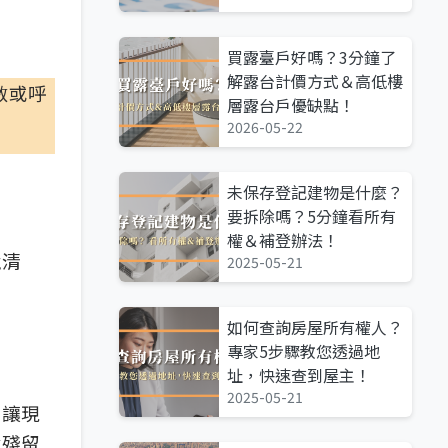
買露臺戶好嗎？3分鐘了
解露台計價方式＆高低樓
敏或呼
層露台戶優缺點！
2026-05-22
未保存登記建物是什麼？
要拆除嗎？5分鐘看所有
權＆補登辦法！
境清
2025-05-21
如何查詢房屋所有權人？
專家5步驟教您透過地
址，快速查到屋主！
2025-05-21
，讓現
會殘留