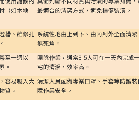
而使用錯誤的
具備判斷不同材質與污漬的專業知識，
材（如木地
最適合的清潔方式，避免損傷裝潢。
燈槽、維修孔
系統性地由上到下、由內到外全面清潔
。
無死角。
甚至一週以
團隊作業，通常3-5人可在一天內完成
累。
宅的清潔，效率高。
，容易吸入大
清潔人員配備專業口罩、手套等防護裝
物質。
障作業安全。