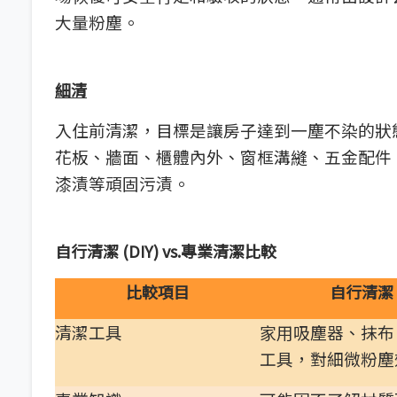
大量粉塵。
細清
入住前清潔，目標是讓房子達到一塵不染的狀
花板、牆面、櫃體內外、窗框溝縫、五金配件
漆漬等頑固污漬。
自行清潔
(DIY) vs.
專業清潔比較
比較項目
自行清潔 (
清潔工具
家用吸塵器、抹布
工具，對細微粉塵