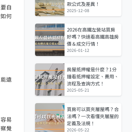
款公式及差異！
是要自
2025-12-08
你如何
2026在高鐵左營站買房
好嗎？快速看高鐵高雄房
價＆成交行情！
2026-01-12
房屋抵押權是什麼？1分
鐘看抵押權設定、費用、
可能遠
流程及查詢方式！
2025-05-21
買房可以買夾層屋嗎？合
法嗎？一次看懂夾層屋的
，容易
定義及法規！
易察覺
2026-05-22