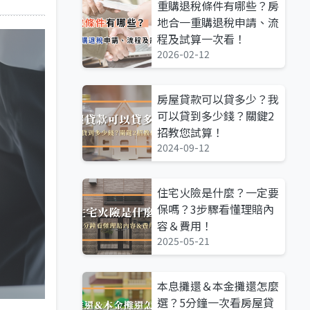
重購退稅條件有哪些？房
地合一重購退稅申請、流
程及試算一次看！
2026-02-12
房屋貸款可以貸多少？我
可以貸到多少錢？關鍵2
招教您試算！
2024-09-12
住宅火險是什麼？一定要
保嗎？3步驟看懂理賠內
容＆費用！
2025-05-21
本息攤還＆本金攤還怎麼
選？5分鐘一次看房屋貸