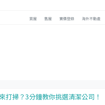
買屋
售屋
實價登錄
海外不動產
來打掃？3分鐘教你挑選清潔公司！