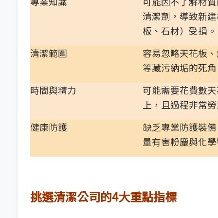
專業知識
可能因不了解材質
清潔劑，導致新建
板、石材）受損。
清潔範圍
容易忽略天花板、
等藏污納垢的死角
時間與精力
可能需要花費數天
上，且過程非常勞
健康防護
缺乏專業防護裝備
量有害粉塵與化學
挑選清潔公司的4大重點指標