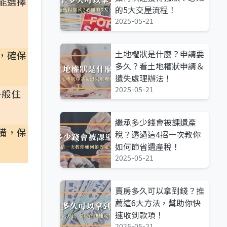
能選擇
的5大交屋流程！
2025-05-21
土地權狀是什麼？申請要
，確保
多久？看土地權狀申請＆
遺失處理辦法！
2025-05-21
一般住
繼承多少錢會被課遺產
備，保
稅？透過這4招一次教你
如何節省遺產稅！
2025-05-21
賣房多久可以拿到錢？推
薦這6大方法，幫助你快
速收到款項！
2025-05-21