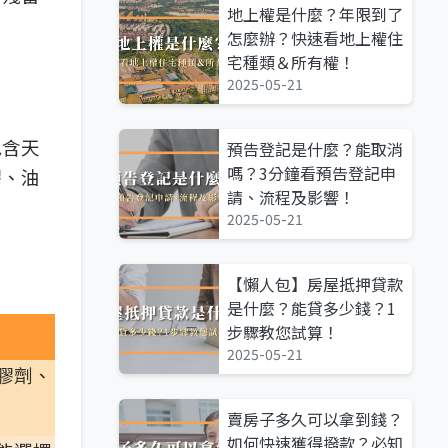
地上權是什麼？年限到了
怎麼辦？快速看地上權住
宅種類＆所有權！
2025-05-21
包含天
預告登記是什麼？能取消
嗎？3分鐘看預告登記申
膠、油
請、流程及影響！
2025-05-21
【懶人包】房屋抵押貸款
是什麼？能貸多少錢？1
步驟教您試算！
2025-05-21
膠劑、
賣房子多久可以拿到錢？
如何快速獲得撥款？必知