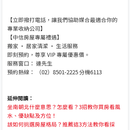
【立即撥打電話，讓我們協助媒合最適合你的
專業收納公司】
【中信房屋專屬禮遇】
搬家 ‧ 居家清潔 ‧ 生活服務
即刻預約，尊享 VIP 專屬優惠價。
服務窗口： 連先生
預約熱線： （02）8501-2225 分機6113
延伸閱讀：
坐南朝北什麼意思？怎麼看？3招教你買房看風
水、優缺點及方位！
該如何挑選房屋格局？推薦這3方法教你看採