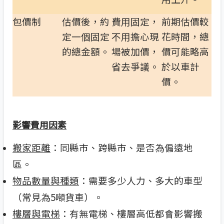
包價制
估價後，約
費用固定，
前期估價較
定一個固定
不用擔心現
花時間，總
的總金額。
場被加價，
價可能略高
省去爭議。
於以車計
價。
影響費用因素
搬家距離
：同縣市、跨縣市、是否為偏遠地
區。
物品數量與種類
：需要多少人力、多大的車型
（常見為5噸貨車）。
樓層與電梯
：有無電梯、樓層高低都會影響搬