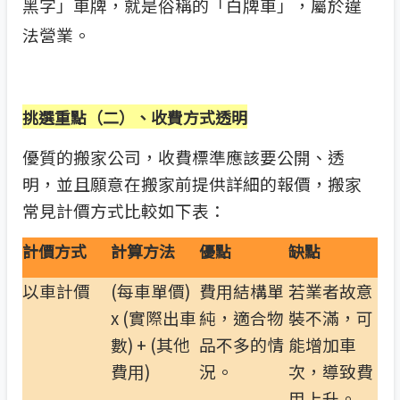
黑字」車牌，就是俗稱的「白牌車」，屬於違
法營業。
挑選重點（二）
、收費方式透明
優質的搬家公司，收費標準應該要公開、透
明，並且願意在搬家前提供詳細的報價，搬家
常見計價方式比較如下表：
計價方式
計算方法
優點
缺點
以車計價
(每車單價)
費用結構單
若業者故意
x (實際出車
純，適合物
裝不滿，可
數) + (其他
品不多的情
能增加車
費用)
況。
次，導致費
用上升。